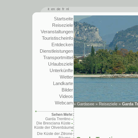
it
en
de
fr
nl
Startseite
Reiseziele
Veranstaltungen
Touristischeinfo
Entdecken
Dienstleistungen
Transportmittel
Urlaubsziele
Unterkünfte
Wetter
Landkarte
Bilder
Videos
Webcam
»
Gardasee
»
Reiseziele
»
Garda T
Sehen Mehr:
Garda Trentino
Die Bresciana Küste
Küste der Olivenbäume
Die Küste der Zitrone-