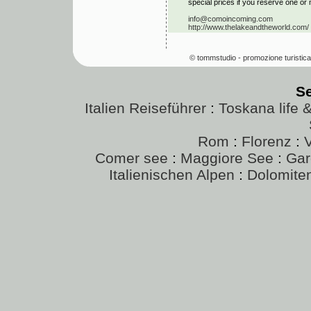
special prices if you reserve one or 
info@comoincoming.com
http://www.thelakeandtheworld.com/
© tommstudio - promozione turistica
S
Italien Reiseführer
:
Toskana life 
Rom
:
Florenz
:
Comer see
:
Maggiore See
:
Gar
Italienischen Alpen
:
Dolomite