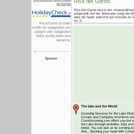
Recensioni hotel Lago
Riva del Garda
di Garda
Riva Del Garda wird in der nordwestlic
aufgestellt. Auf der Westseite steigt der
über die Stadt, während auf Ostseite es d
m). D ..
Recensioni di hotel
scritte da viaggiatori per
aiutare altri viaggiatori
nella scelta della lora
vacanza.
Sponsor:
The lake and the World
Incoming Services for the Lake Distri
Groups and Company incentives and
ComoIncoming.com offers you the opp
the Lake through activities, trips a
below. You can ask us by sending an 
And... Booking your hotel with Como