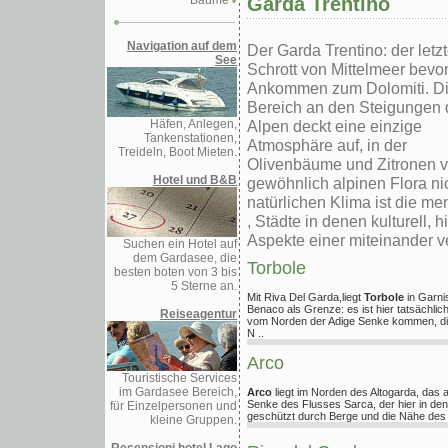
Bäume
Garda Trentino
Navigation auf dem
Der Garda Trentino: der letz
See
Schrott von Mittelmeer bevo
Ankommen zum Dolomiti. Di
Bereich an den Steigungen 
Häfen, Anlegen,
Alpen deckt eine einzige
Tankenstationen,
Atmosphäre auf, in der
Treideln, Boot Mieten.
Olivenbäume und Zitronen v
Hotel und B&B
gewöhnlich alpinen Flora ni
natürlichen Klima ist die m
, Städte in denen kulturell, 
Aspekte einer miteinander 
Suchen ein Hotel auf
dem Gardasee, die
Torbole
besten boten von 3 bis
5 Sterne an.
Mit Riva Del Garda,liegt
Torbole
in Garni
Benaco als Grenze: es ist hier tatsächlich
Reiseagentur
vom Norden der Adige Senke kommen, die
N ..
Arco
Touristische Services
im Gardasee Bereich,
Arco
liegt im Norden des Altogarda, das 
Senke des Flusses Sarca, der hier in den S
für Einzelpersonen und
geschützt durch Berge und die Nähe des 
kleine Gruppen.