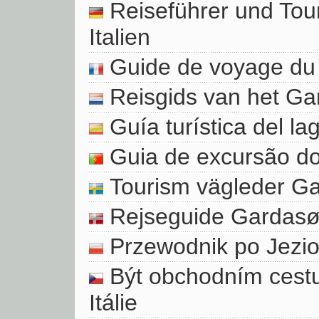
Reiseführer und Tour
Italien
Guide de voyage du l
Reisgids van het Gar
Guía turística del la
Guia de excursão do
Tourism vägleder Gar
Rejseguide Gardasøe
Przewodnik po Jezi
Být obchodním cestu
Itálie