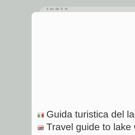
it
en
de
fr
nl
Guida turistica del la
Travel guide to lake 