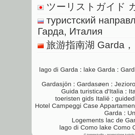
ツーリストガイド 
туристский направ
Гарда, Италия
旅游指南湖 Garda
lago di Garda
:
lake Garda
:
Gard
Gardasjön
:
Gardasøen
:
Jezior
Guida turistica d'Italia
:
It
toeristen gids Italië
:
guided
Hotel Campeggi Case Appartamenti
Garda
:
Un
Logements lac de Ga
lago di Como
lake Como
© tommstudio - promozione turisti